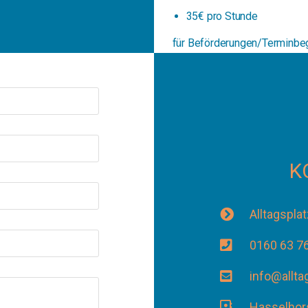
35€ pro Stunde
für Beförderungen/Terminbeg
Kilometer berechnet
K
Alltagspl
0160 63 7
info@allta
Hasselhor