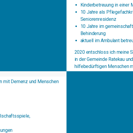
Kinderbetreuung in einer M
10 Jahre als Pflegefachkra
Seniorenresidenz
10 Jahre im gemeinschaft
Behinderung
aktuell im Ambulant betre
2020 entschloss ich meine S
in der Gemeinde Ratekau und
hilfebedürftigen Menschen 
sie im Alltag individuell zu b
en mit Demenz und
Menschen
e
lschaftsspiele,
igungen