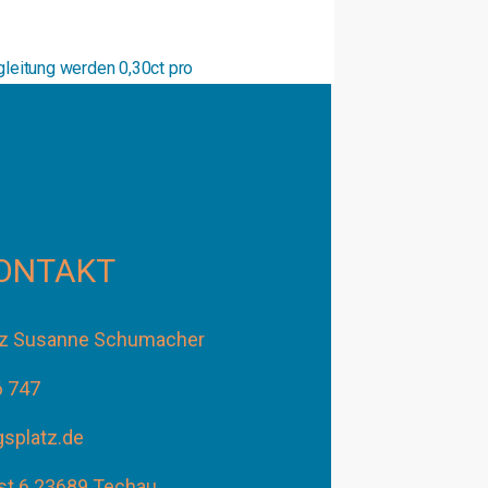
leitung werden 0,30ct pro
ONTAKT
atz Susanne Schumacher
6 747
gsplatz.de
st 6 23689 Techau