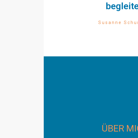
begleite
Susanne Sch
ÜBER M