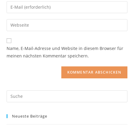
Namen
Gib
oder
deine
Benutzernamen
E-
Gib
zum
Mail-
deine
Kommentieren
Adresse
Website-
ein
zum
URL
Name, E-Mail-Adresse und Website in diesem Browser für
Kommentieren
ein
meinen nächsten Kommentar speichern.
ein
(optional)
Neueste Beiträge
Hello world!