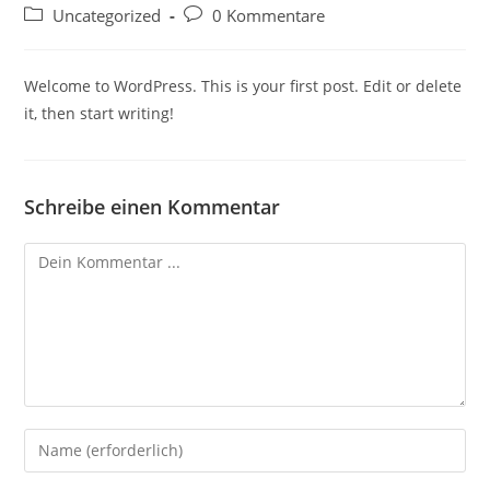
Autor:
veröffentlicht:
Beitrags-
Beitrags-
Uncategorized
0 Kommentare
Kategorie:
Kommentare:
Welcome to WordPress. This is your first post. Edit or delete
it, then start writing!
Schreibe einen Kommentar
Kommentieren
Gib
deinen