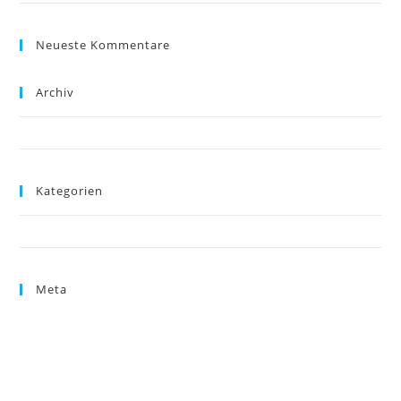
Neueste Kommentare
Archiv
Februar 2020
Kategorien
Uncategorized
Meta
Anmelden
Eintrags-Feed
Kommentar-Feed
WordPress.org