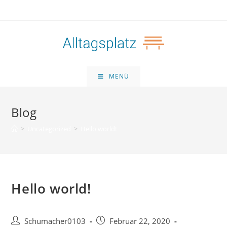
Zum
Inhalt
springen
MENÜ
Blog
>
Uncategorized
>
Hello world!
Hello world!
Beitrags-
Beitrag
Schumacher0103
Februar 22, 2020